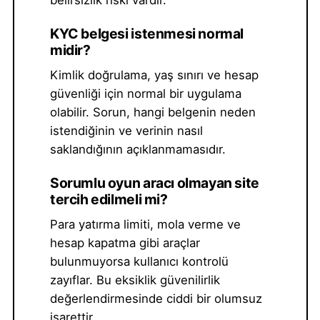
KYC belgesi istenmesi normal
midir?
Kimlik doğrulama, yaş sınırı ve hesap
güvenliği için normal bir uygulama
olabilir. Sorun, hangi belgenin neden
istendiğinin ve verinin nasıl
saklandığının açıklanmamasıdır.
Sorumlu oyun aracı olmayan site
tercih edilmeli mi?
Para yatırma limiti, mola verme ve
hesap kapatma gibi araçlar
bulunmuyorsa kullanıcı kontrolü
zayıflar. Bu eksiklik güvenilirlik
değerlendirmesinde ciddi bir olumsuz
işarettir.