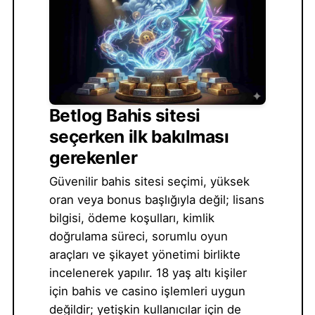
Betlog Bahis sitesi
seçerken ilk bakılması
gerekenler
Güvenilir bahis sitesi seçimi, yüksek
oran veya bonus başlığıyla değil; lisans
bilgisi, ödeme koşulları, kimlik
doğrulama süreci, sorumlu oyun
araçları ve şikayet yönetimi birlikte
incelenerek yapılır. 18 yaş altı kişiler
için bahis ve casino işlemleri uygun
değildir; yetişkin kullanıcılar için de