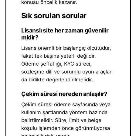
konusu öncelik kazanır.
Sık sorulan sorular
Lisanslı site her zaman güvenilir
midir?
Lisans önemli bir başlangıç ölçütüdür,
fakat tek başına yeterli değildir.
Ödeme şeffaflığı, KYC süreci,
sözleşme dili ve sorumlu oyun araçları
da birlikte değerlendirilmelidir.
Çekim süresi nereden anlaşılır?
Çekim süresi ödeme sayfasında veya
kullanım şartlarında yöntem bazında
belirtilmelidir. Süre, limit ve belge
koşulu işlemden önce görünmüyorsa
belirsizlik riski vardır.