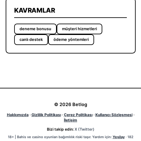
KAVRAMLAR
deneme bonusu
müşteri hizmetleri
canlı destek
ödeme yöntemleri
© 2026 Betlog
Hakkımızda
·
Gizlilik Politikası
·
Çerez Politikası
·
Kullanıcı Sözleşmesi
·
İletişim
Bizi takip edin:
X (Twitter)
18+ | Bahis ve casino oyunları bağımlılık riski taşır. Yardım için:
Yeşilay
· 182