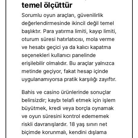
temel ölçüttür
Sorumlu oyun araçları, güvenilirlik
değerlendirmesinde ikincil değil temel
başlıktır. Para yatırma limiti, kayıp limiti,
oturum süresi hatırlatıcısı, mola verme
ve hesabı geçici ya da kalıcı kapatma
seçenekleri kullanıcı panelinde
erişilebilir olmalıdır. Bu araçlar yalnızca
metinde geçiyor, fakat hesap içinde
uygulanamıyorsa pratik karşılığı zayıftır.
Bahis ve casino ürünlerinde sonuçlar
belirsizdir; kaybı telafi etmek için işlem
büyütmek, kredi veya borçla oynamak
ve oyun süresini kontrol edememek
riskli davranışlardır. 18 yaş sınırı net
biçimde korunmalı, kendini dışlama