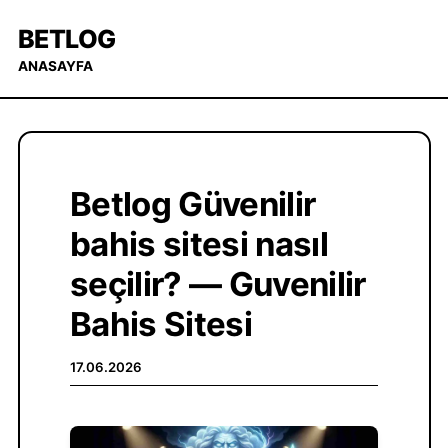
BETLOG
ANASAYFA
Betlog Güvenilir
bahis sitesi nasıl
seçilir? — Guvenilir
Bahis Sitesi
17.06.2026