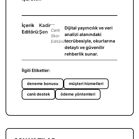
İçerik
Kadir
—
Dijital yayıncılık ve veri
Canlı
Editörü:
Şen
analizi alanındaki
Skor
tecrübesiyle, okurlarına
Editörü
detaylı ve güvenilir
rehberlik sunar.
İlgili Etiketler:
deneme bonusu
müşteri hizmetleri
canlı destek
ödeme yöntemleri