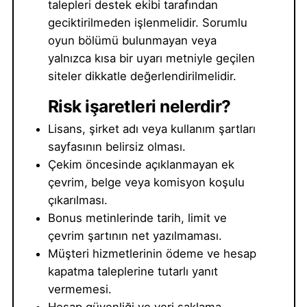
talepleri destek ekibi tarafından
geciktirilmeden işlenmelidir. Sorumlu
oyun bölümü bulunmayan veya
yalnızca kısa bir uyarı metniyle geçilen
siteler dikkatle değerlendirilmelidir.
Risk işaretleri nelerdir?
Lisans, şirket adı veya kullanım şartları
sayfasının belirsiz olması.
Çekim öncesinde açıklanmayan ek
çevrim, belge veya komisyon koşulu
çıkarılması.
Bonus metinlerinde tarih, limit ve
çevrim şartının net yazılmaması.
Müşteri hizmetlerinin ödeme ve hesap
kapatma taleplerine tutarlı yanıt
vermemesi.