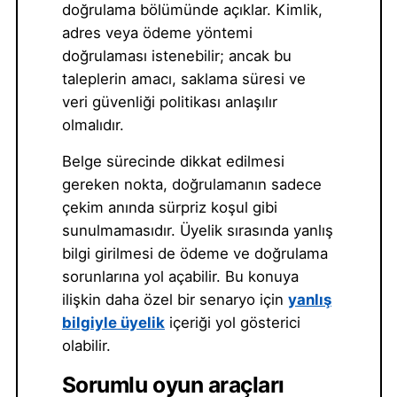
doğrulama bölümünde açıklar. Kimlik,
adres veya ödeme yöntemi
doğrulaması istenebilir; ancak bu
taleplerin amacı, saklama süresi ve
veri güvenliği politikası anlaşılır
olmalıdır.
Belge sürecinde dikkat edilmesi
gereken nokta, doğrulamanın sadece
çekim anında sürpriz koşul gibi
sunulmamasıdır. Üyelik sırasında yanlış
bilgi girilmesi de ödeme ve doğrulama
sorunlarına yol açabilir. Bu konuya
ilişkin daha özel bir senaryo için
yanlış
bilgiyle üyelik
içeriği yol gösterici
olabilir.
Sorumlu oyun araçları